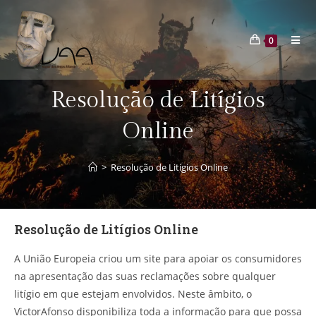
0
Resolução de Litígios
Online​
>
Resolução de Litígios Online​
Resolução de Litígios Online
A União Europeia criou um site para apoiar os consumidores
na apresentação das suas reclamações sobre qualquer
litígio em que estejam envolvidos. Neste âmbito, o
VictorAfonso disponibiliza toda a informação para que possa