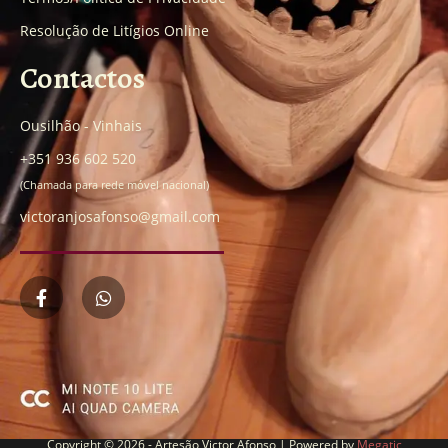
Resolução de Litígios Online
Contactos
Ousilhão - Vinhais
+351 936 602 520
(Chamada para rede móvel nacional)
victoranjosafonso@gmail.com
Copyright © 2026 - Artesão Victor Afonso | Powered by
Megatic