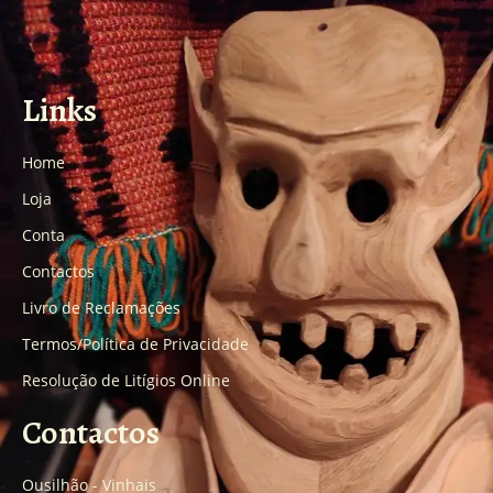
Links
Home
Loja
Conta
Contactos
Livro de Reclamações
Termos/Política de Privacidade
Resolução de Litígios Online
Contactos
Ousilhão - Vinhais