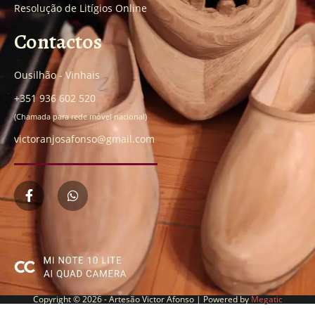
Resolução de Litígios Online
Contactos
Ousilhão - Vinhais
+351 936 602 520
(Chamada para rede móvel nacional)
victoranjosafonso@gmail.com
Copyright © 2026 - Artesão Victor Afonso | Powered by
Megatic