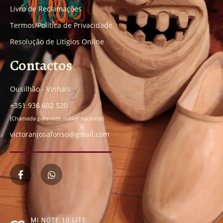
Livro de Reclamações
Termos/Política de Privacidade
Resolução de Litígios Online
Contactos
Ousilhão - Vinhais
+351 936 602 520
(Chamada para rede móvel nacional)
victoranjosafonso@gmail.com