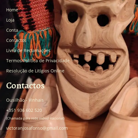
Home
Loja
Conta
Contactos
Livro de Reclamações
Termos/Política de Privacidade
Resolução de Litígios Online
Contactos
Ousilhão - Vinhais
+351 936 602 520
(Chamada para rede móvel nacional)
victoranjosafonso@gmail.com