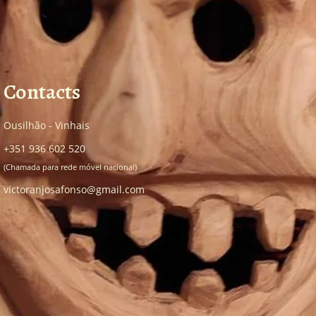
Contacts
Ousilhão - Vinhais
+351 936 602 520
(Chamada para rede móvel nacional)
victoranjosafonso@gmail.com