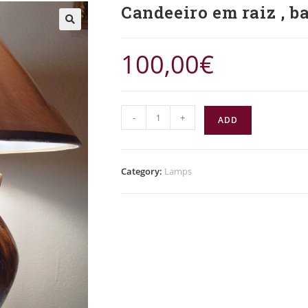
Candeeiro em raiz , b
🔍
100,00
€
-
+
ADD
Category:
Lamps